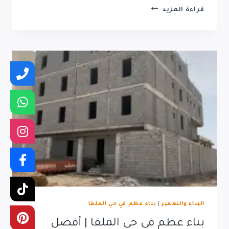
بناء
قراءة المزيد
عظم
في
حي
الصحافة
|
مقاول
بناء
عظم
باسعار
مناسبه
البناء والتعمير
|
بناء عظم في حي الملقا
بناء عظم في حي الملقا | أفضل