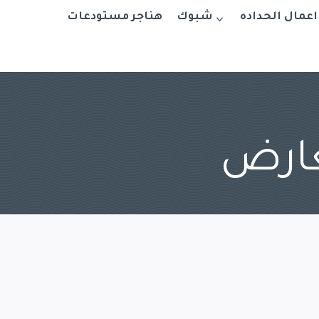
اعمال الحداده
شبوك
هناجر مستودعات
عارض