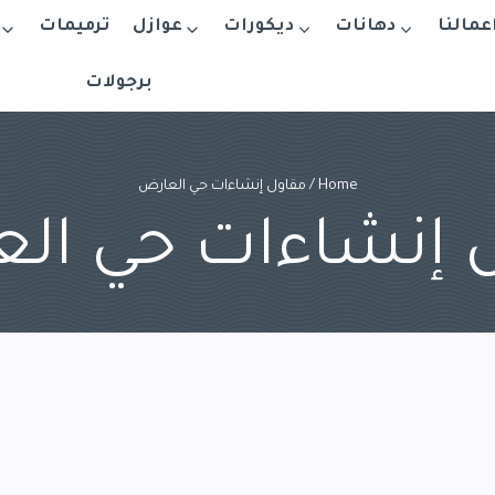
اعمالنا
دهانات
ديكورات
عوازل
ترميمات
برجولات
Home
/
مقاول إنشاءات حي العارض
 إنشاءات حي ال