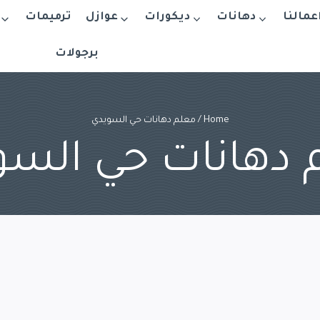
اعمالنا
دهانات
ديكورات
عوازل
ترميمات
برجولات
Home
/
معلم دهانات حي السويدي
 دهانات حي السو