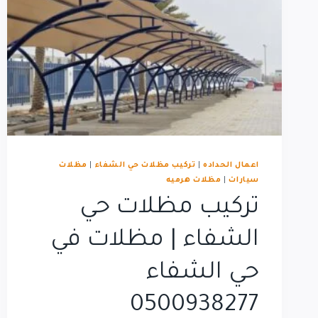
اعمال الحداده
|
تركيب مظلات حي الشفاء
|
مظلات
سيارات
|
مظلات هرميه
تركيب مظلات حي
الشفاء | مظلات في
حي الشفاء
0500938277