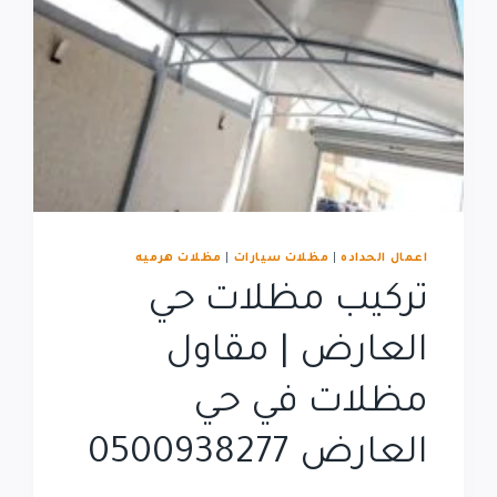
اعمال الحداده
|
مظلات سيارات
|
مظلات هرميه
تركيب مظلات حي
العارض | مقاول
مظلات في حي
العارض 0500938277