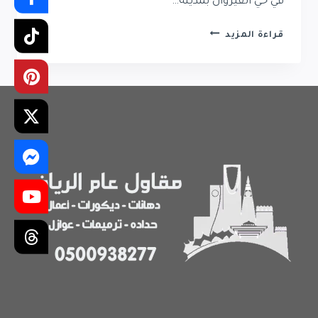
في حي القيروان بمدينة…
تركيب
قراءة المزيد
مظلات
حي
القيروان
|
مقاول
مظلات
في
حي
القيروان