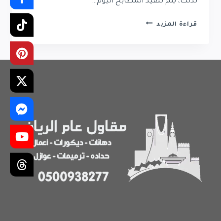
لذلك، يتم تنفيذ المطابخ اليوم…
تركيب
قراءة المزيد
مطابخ
حي
حطين
|
فني
مطابخ
في
حي
حطين