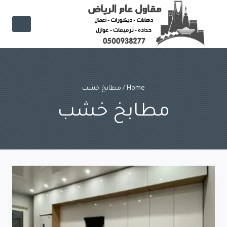
Ski
t
conten
Home
/
مطابخ خشب
مطابخ خشب