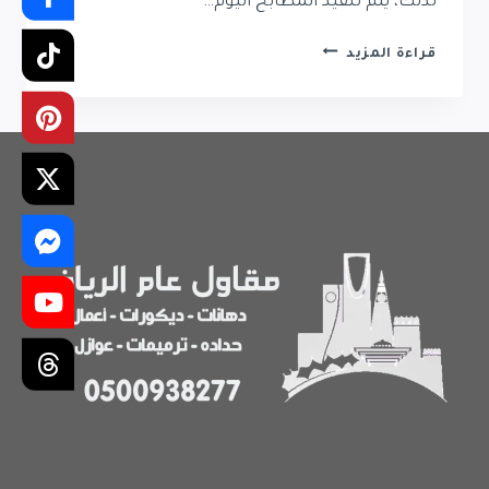
لذلك، يتم تنفيذ المطابخ اليوم…
تركيب
قراءة المزيد
مطابخ
حي
حطين
|
فني
مطابخ
في
حي
حطين