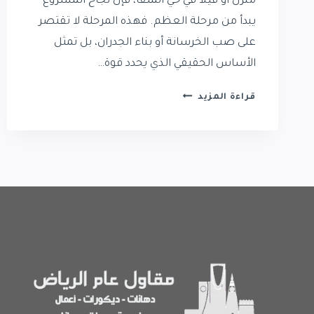
منزل أو فيلا في حي الملقا، فإن نجاح المشروع
يبدأ من مرحلة العظم. فهذه المرحلة لا تقتصر
على صب الخرسانة أو بناء الجدران، بل تمثل
الأساس الحقيقي الذي يحدد قوة…
بناء
قراءة المزيد
عظم
في
حي
الملقا
|
أفضل
مقاول
بناء
عظم
حي
الملقا