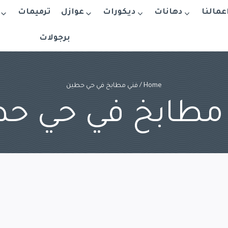
اعمالنا
دهانات
ديكورات
عوازل
ترميمات
برجولات
Home
/
فني مطابخ في حي حطين
مطابخ في حي ح