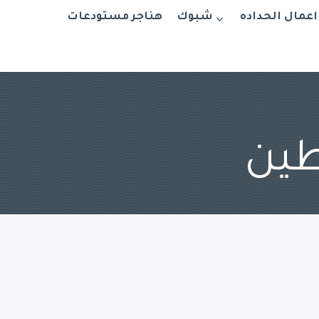
اعمال الحداده
شبوك
هناجر مستودعات
طين