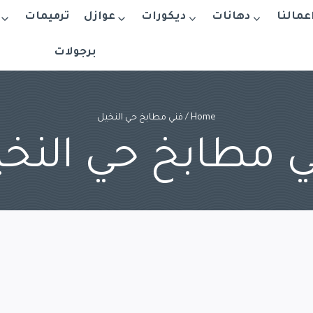
اعمالنا
دهانات
ديكورات
عوازل
ترميمات
برجولات
Home
/
فني مطابخ حي النخيل
 مطابخ حي النخ