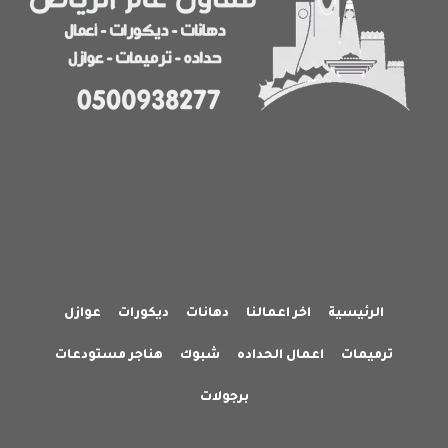
حي
في
العارض
الرئيسية
اخر اعمالنا
دهانات
ديكورات
عوازل
ترميمات
اعمال الحداده
شبوك
هناجر مستودعات
برجولات