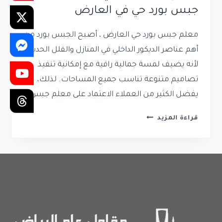
جبس بورد حي في العارض
معلم جبس بورد حي العارض ، أصبح الجبس بورد من
أهم عناصر الديكور الداخلي في المنازل والفلل الحديثة،
لأنه يضيف لمسة جمالية راقية مع إمكانية تنفيذ
تصاميم متنوعة تناسب جميع المساحات. لذلك،
يفضل الكثير من العملاء الاعتماد على معلم جبس…
معلم
قراءة المزيد
جبس
بورد
حي
العارض
|
تركيب
جبس
بورد