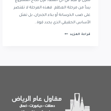
منزل أو فيلا في حي الملقا، فإن نجاح المشروع
يبدأ من مرحلة العظم. فهذه المرحلة لا تقتصر
على صب الخرسانة أو بناء الجدران، بل تمثل
الأساس الحقيقي الذي يحدد قوة…
بناء
قراءة المزيد
عظم
في
حي
الملقا
|
أفضل
مقاول
بناء
عظم
حي
الملقا