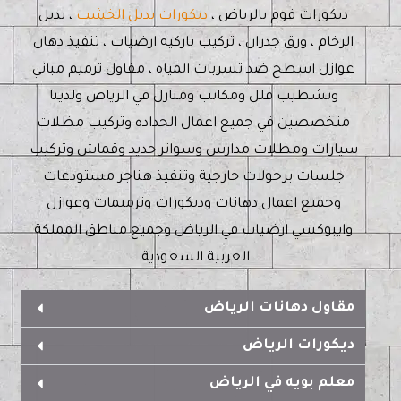
ديكورات فوم بالرياض ،
ديكورات بديل الخشب
، بديل
الرخام ، ورق جدران ، تركيب باركيه ارضيات ، تنفيذ دهان
عوازل اسطح ضد تسربات المياه ، مقاول ترميم مباني
وتشطيب فلل ومكاتب ومنازل في الرياض ولدينا
متخصصين في جميع اعمال الحداده وتركيب مظلات
سيارات ومظلات مدارس وسواتر حديد وقماش وتركيب
جلسات برجولات خارجية وتنفيذ هناجر مستودعات
وجميع اعمال دهانات وديكورات وترميمات وعوازل
وايبوكسي ارضيات في الرياض وجميع مناطق المملكة
العربية السعودية.
مقاول دهانات الرياض
ديكورات الرياض
معلم بويه في الرياض