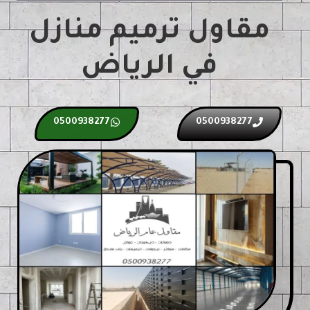
مقاول ترميم منازل
في الرياض
0500938277
0500938277