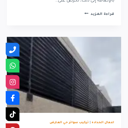
بالإضافة إلى ذلك، نحرص على…
سواتر
قراءة المزيد
حديد
حي
حطين
|
تركيب
سواتر
حديد
حي
حطين
اعمال الحداده
|
تركيب سواتر حي العارض