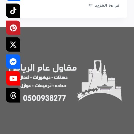
معلم
قراءة المزيد
جبس
بورد
حي
العارض
|
تركيب
جبس
بورد
حي
في
العارض