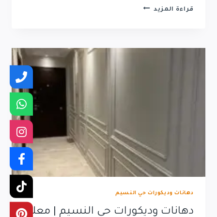
معلم
قراءة المزيد
ديكورات
حي
الصحافه
|
دهانات
في
حي
الصحافه
0500938277
دهانات وديكورات حي النسيم
دهانات وديكورات حي النسيم | معلم