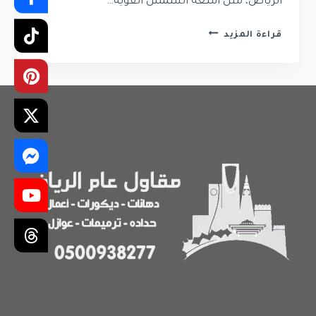
الرياض، مثل أشعة الشمس القوية…
دهانات
قراءة المزيد
بروفايل
خارجي
الرياض
0500938277