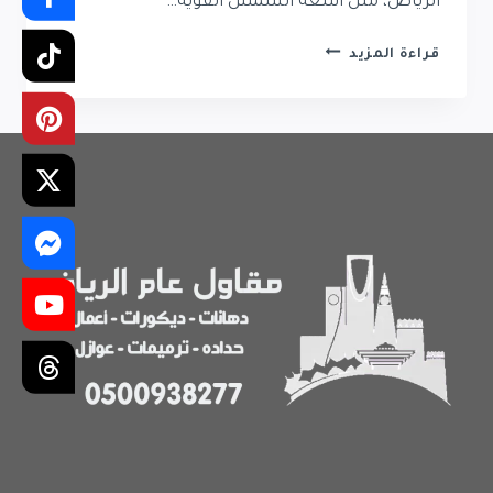
الرياض، مثل أشعة الشمس القوية…
دهانات
قراءة المزيد
بروفايل
خارجي
الرياض
0500938277