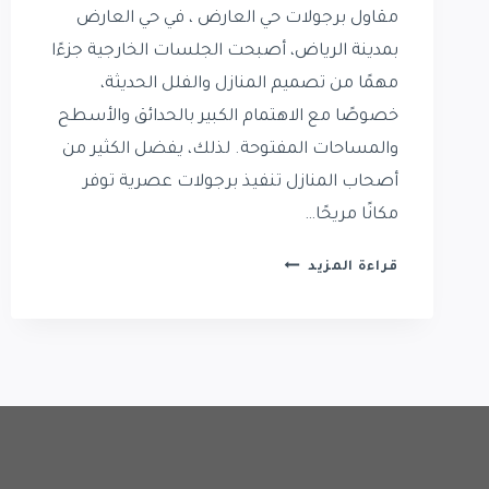
مقاول برجولات حي العارض ، في حي العارض
بمدينة الرياض، أصبحت الجلسات الخارجية جزءًا
مهمًا من تصميم المنازل والفلل الحديثة،
خصوصًا مع الاهتمام الكبير بالحدائق والأسطح
والمساحات المفتوحة. لذلك، يفضل الكثير من
أصحاب المنازل تنفيذ برجولات عصرية توفر
مكانًا مريحًا…
مقاول
قراءة المزيد
برجولات
حي
العارض
|
تركيب
جلسات
برجولات
حي