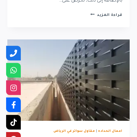
بالإضافة إلى ذلك، نحرص على…
سواتر
قراءة المزيد
حديد
حي
حطين
|
تركيب
سواتر
حديد
حي
حطين
اعمال الحداده
|
مقاول سواتر في الرياض