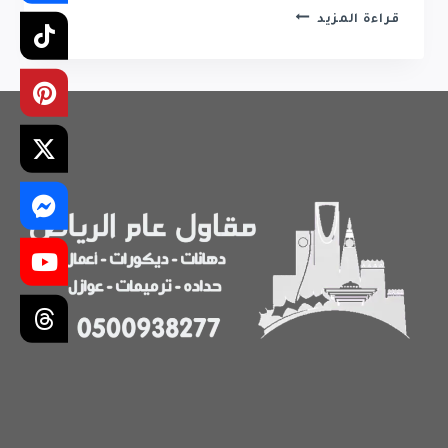
معلم
قراءة المزيد
جبس
بورد
حي
العارض
|
تركيب
جبس
بورد
حي
في
العارض