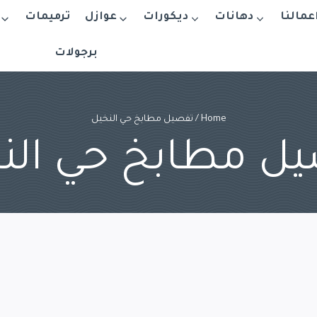
اعمالنا
دهانات
ديكورات
عوازل
ترميمات
برجولات
Home
/
تفصيل مطابخ حي النخيل
ل مطابخ حي الن