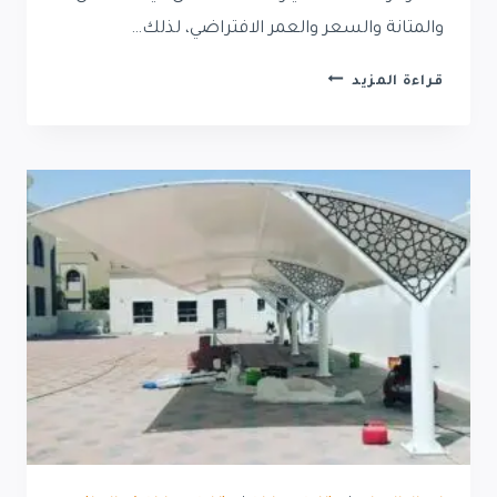
والمتانة والسعر والعمر الافتراضي، لذلك…
أفضل
قراءة المزيد
أنواع
السواتر
للمنازل
في
الرياض:
مقارنة
شاملة
ونصائح
قبل
التركيب