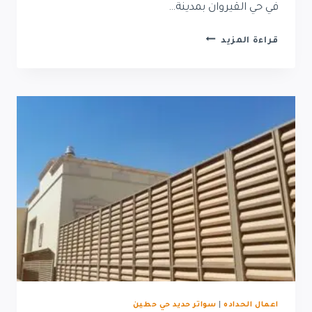
في حي القيروان بمدينة…
تركيب
قراءة المزيد
مظلات
حي
القيروان
|
مقاول
مظلات
في
حي
القيروان
اعمال الحداده
|
سواتر حديد حي حطين