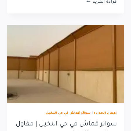
مقاول
قراءة المزيد
مظلات
حي
النرجس
|
تركيب
مظلات
حي
النرجس
اعمال الحداده
|
سواتر قماش في حي النخيل
سواتر قماش في حي النخيل | مقاول