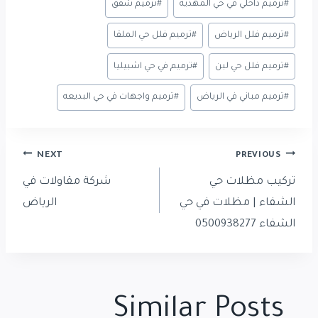
#
ترميم داخلي في حي المهديه
#
ترميم شقق
#
ترميم فلل الرياض
#
ترميم فلل حي الملقا
#
ترميم فلل حي لبن
#
ترميم في حي اشبيليا
#
ترميم مباني في الرياض
#
ترميم واجهات في حي البديعه
تصفّح
NEXT
PREVIOUS
المقالات
تركيب مظلات حي
شركة مقاولات في
الشفاء | مظلات في حي
الرياض
الشفاء 0500938277
Similar Posts