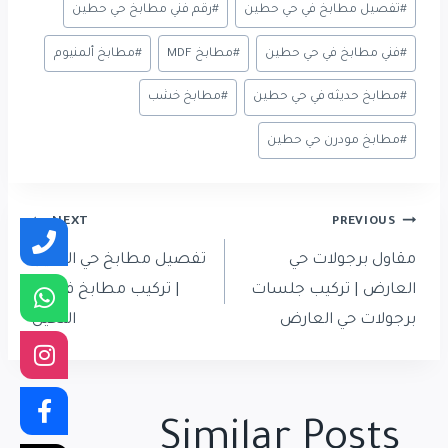
#
تفصيل مطابخ في حي حطين
#
رقم فني مطابخ حي حطين
#
فني مطابخ في حي حطين
#
مطابخ MDF
#
مطابخ ألمنيوم
#
مطابخ حديثه في حي حطين
#
مطابخ خشب
#
مطابخ مودرن حي حطين
تصفّح
NEXT
PREVIOUS
المقالات
مقاول برجولات حي
تفصيل مطابخ حي النخيل
العارض | تركيب جلسات
| تركيب مطابخ في حي
برجولات حي العارض
النخيل
Similar Posts